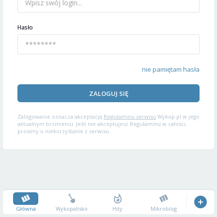
Hasło
nie pamiętam hasła
ZALOGUJ SIĘ
Zalogowanie oznacza akceptację
Regulaminu serwisu
Wykop.pl w jego
aktualnym brzmieniu. Jeśli nie akceptujesz Regulaminu w całości,
prosimy o niekorzystanie z serwisu.
Główna
Wykopalisko
Hity
Mikroblog