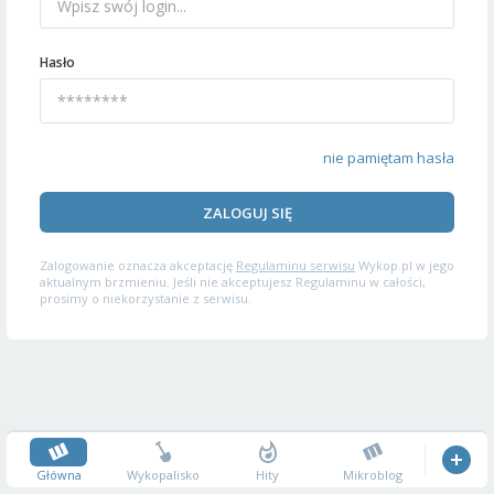
Hasło
nie pamiętam hasła
ZALOGUJ SIĘ
Zalogowanie oznacza akceptację
Regulaminu serwisu
Wykop.pl w jego
aktualnym brzmieniu. Jeśli nie akceptujesz Regulaminu w całości,
prosimy o niekorzystanie z serwisu.
Główna
Wykopalisko
Hity
Mikroblog