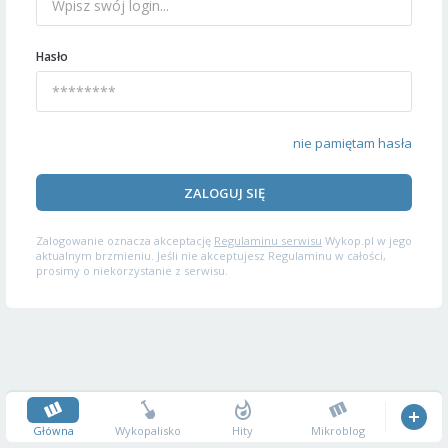
Hasło
nie pamiętam hasła
ZALOGUJ SIĘ
Zalogowanie oznacza akceptację
Regulaminu serwisu
Wykop.pl w jego
aktualnym brzmieniu. Jeśli nie akceptujesz Regulaminu w całości,
prosimy o niekorzystanie z serwisu.
Główna
Wykopalisko
Hity
Mikroblog