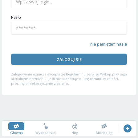
Hasło
nie pamiętam hasła
ZALOGUJ SIĘ
Zalogowanie oznacza akceptację
Regulaminu serwisu
Wykop.pl w jego
aktualnym brzmieniu. Jeśli nie akceptujesz Regulaminu w całości,
prosimy o niekorzystanie z serwisu.
Główna
Wykopalisko
Hity
Mikroblog