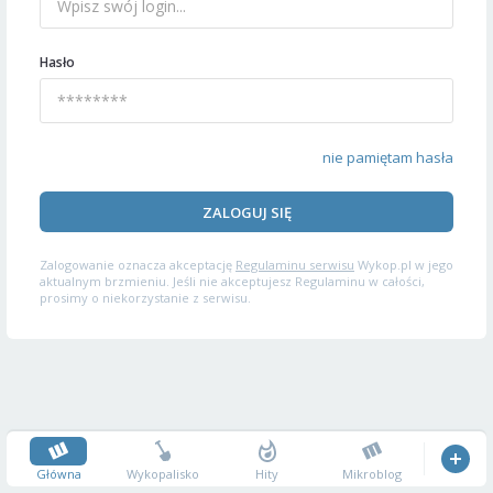
Hasło
nie pamiętam hasła
ZALOGUJ SIĘ
Zalogowanie oznacza akceptację
Regulaminu serwisu
Wykop.pl w jego
aktualnym brzmieniu. Jeśli nie akceptujesz Regulaminu w całości,
prosimy o niekorzystanie z serwisu.
Główna
Wykopalisko
Hity
Mikroblog