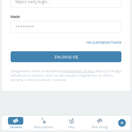
Hasło
nie pamiętam hasła
ZALOGUJ SIĘ
Zalogowanie oznacza akceptację
Regulaminu serwisu
Wykop.pl w jego
aktualnym brzmieniu. Jeśli nie akceptujesz Regulaminu w całości,
prosimy o niekorzystanie z serwisu.
Główna
Wykopalisko
Hity
Mikroblog