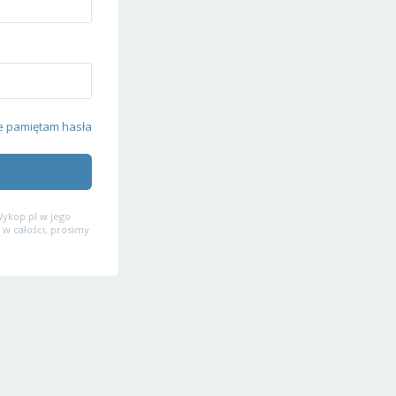
e pamiętam hasła
ykop.pl w jego
 w całości, prosimy