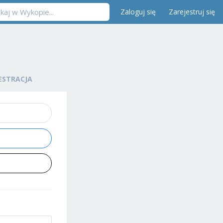
Zaloguj się
Zarejestruj się
ESTRACJA