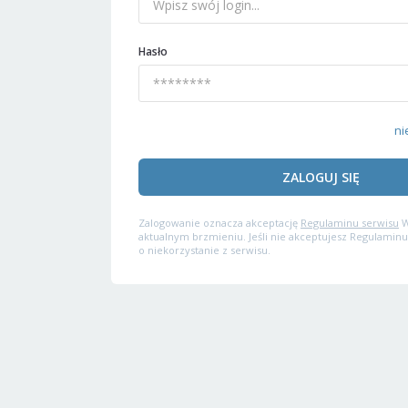
Hasło
ni
ZALOGUJ SIĘ
Zalogowanie oznacza akceptację
Regulaminu serwisu
W
aktualnym brzmieniu. Jeśli nie akceptujesz Regulaminu
o niekorzystanie z serwisu.