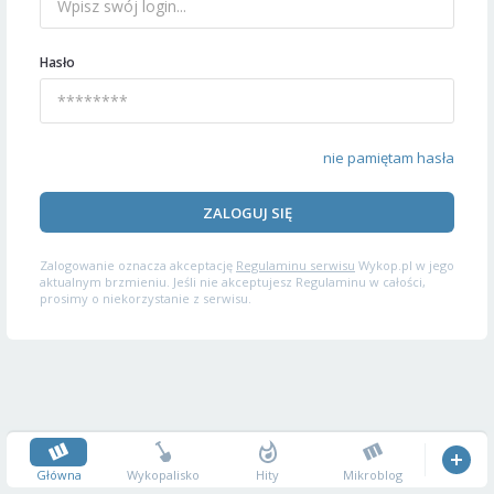
Hasło
nie pamiętam hasła
ZALOGUJ SIĘ
Zalogowanie oznacza akceptację
Regulaminu serwisu
Wykop.pl w jego
aktualnym brzmieniu. Jeśli nie akceptujesz Regulaminu w całości,
prosimy o niekorzystanie z serwisu.
Główna
Wykopalisko
Hity
Mikroblog