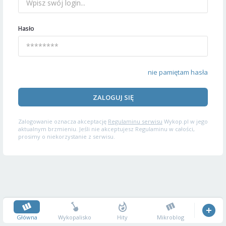
Hasło
nie pamiętam hasła
ZALOGUJ SIĘ
Zalogowanie oznacza akceptację
Regulaminu serwisu
Wykop.pl w jego
aktualnym brzmieniu. Jeśli nie akceptujesz Regulaminu w całości,
prosimy o niekorzystanie z serwisu.
Główna
Wykopalisko
Hity
Mikroblog