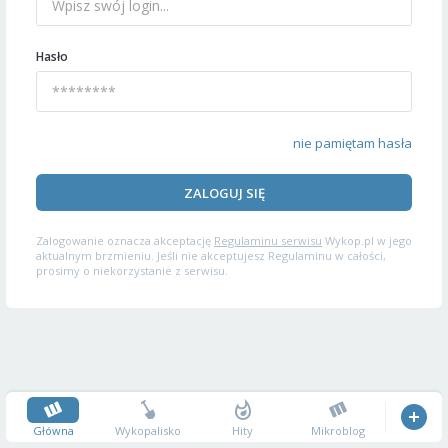
Hasło
nie pamiętam hasła
ZALOGUJ SIĘ
Zalogowanie oznacza akceptację
Regulaminu serwisu
Wykop.pl w jego
aktualnym brzmieniu. Jeśli nie akceptujesz Regulaminu w całości,
prosimy o niekorzystanie z serwisu.
Główna
Wykopalisko
Hity
Mikroblog