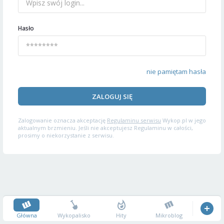
Hasło
nie pamiętam hasła
ZALOGUJ SIĘ
Zalogowanie oznacza akceptację
Regulaminu serwisu
Wykop.pl w jego
aktualnym brzmieniu. Jeśli nie akceptujesz Regulaminu w całości,
prosimy o niekorzystanie z serwisu.
Główna
Wykopalisko
Hity
Mikroblog