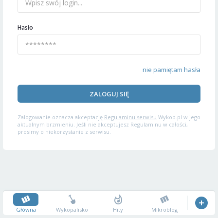
Hasło
nie pamiętam hasła
ZALOGUJ SIĘ
Zalogowanie oznacza akceptację
Regulaminu serwisu
Wykop.pl w jego
aktualnym brzmieniu. Jeśli nie akceptujesz Regulaminu w całości,
prosimy o niekorzystanie z serwisu.
Główna
Wykopalisko
Hity
Mikroblog