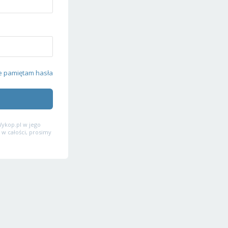
e pamiętam hasła
ykop.pl w jego
 w całości, prosimy