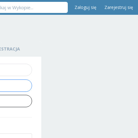
Zaloguj się
Zarejestruj się
ESTRACJA