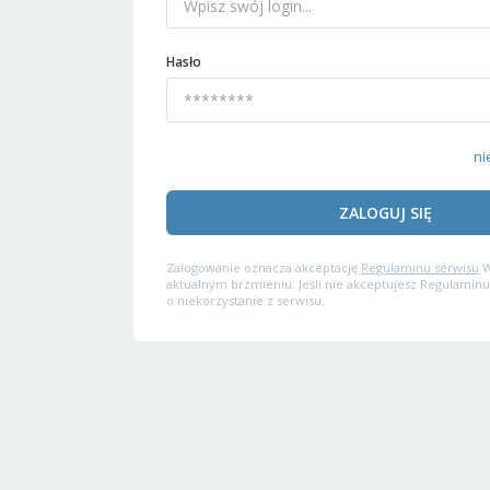
Hasło
ni
ZALOGUJ SIĘ
Zalogowanie oznacza akceptację
Regulaminu serwisu
W
aktualnym brzmieniu. Jeśli nie akceptujesz Regulaminu
o niekorzystanie z serwisu.