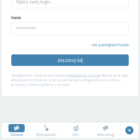
Hasło
nie pamiętam hasła
ZALOGUJ SIĘ
Zalogowanie oznacza akceptację
Regulaminu serwisu
Wykop.pl w jego
aktualnym brzmieniu. Jeśli nie akceptujesz Regulaminu w całości,
prosimy o niekorzystanie z serwisu.
Główna
Wykopalisko
Hity
Mikroblog