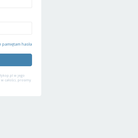
e pamiętam hasła
ykop.pl w jego
 w całości, prosimy