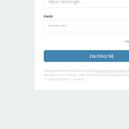
Hasło
ni
ZALOGUJ SIĘ
Zalogowanie oznacza akceptację
Regulaminu serwisu
W
aktualnym brzmieniu. Jeśli nie akceptujesz Regulaminu
o niekorzystanie z serwisu.