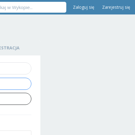
Zaloguj się
Zarejestruj się
ESTRACJA