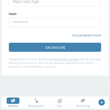
Hasło
nie pamiętam hasła
ZALOGUJ SIĘ
Zalogowanie oznacza akceptację
Regulaminu serwisu
Wykop.pl w jego
aktualnym brzmieniu. Jeśli nie akceptujesz Regulaminu w całości,
prosimy o niekorzystanie z serwisu.
Główna
Wykopalisko
Hity
Mikroblog