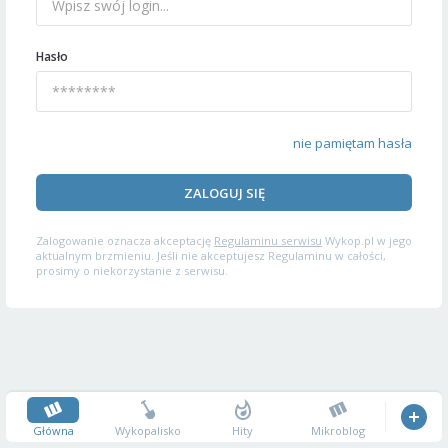
Hasło
nie pamiętam hasła
ZALOGUJ SIĘ
Zalogowanie oznacza akceptację
Regulaminu serwisu
Wykop.pl w jego
aktualnym brzmieniu. Jeśli nie akceptujesz Regulaminu w całości,
prosimy o niekorzystanie z serwisu.
Główna
Wykopalisko
Hity
Mikroblog