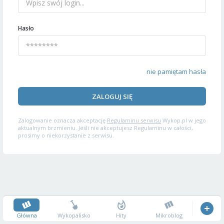
Hasło
nie pamiętam hasła
ZALOGUJ SIĘ
Zalogowanie oznacza akceptację
Regulaminu serwisu
Wykop.pl w jego
aktualnym brzmieniu. Jeśli nie akceptujesz Regulaminu w całości,
prosimy o niekorzystanie z serwisu.
Główna
Wykopalisko
Hity
Mikroblog