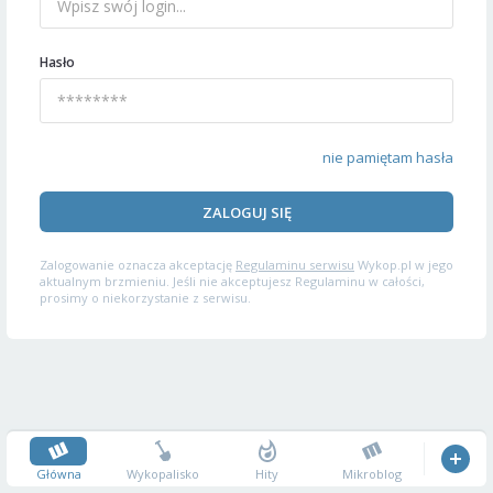
Hasło
nie pamiętam hasła
ZALOGUJ SIĘ
Zalogowanie oznacza akceptację
Regulaminu serwisu
Wykop.pl w jego
aktualnym brzmieniu. Jeśli nie akceptujesz Regulaminu w całości,
prosimy o niekorzystanie z serwisu.
Główna
Wykopalisko
Hity
Mikroblog