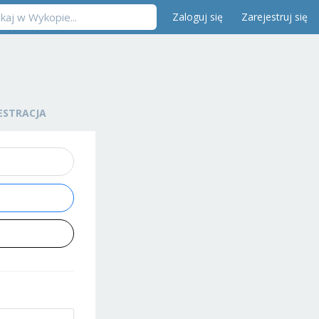
Zaloguj się
Zarejestruj się
ESTRACJA