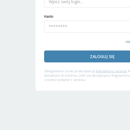
Hasło
ni
ZALOGUJ SIĘ
Zalogowanie oznacza akceptację
Regulaminu serwisu
W
aktualnym brzmieniu. Jeśli nie akceptujesz Regulaminu
o niekorzystanie z serwisu.