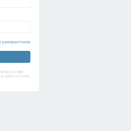
e pamiętam hasła
ykop.pl w jego
 w całości, prosimy