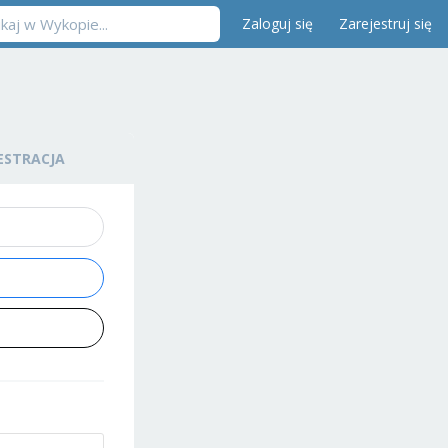
Zaloguj się
Zarejestruj się
ESTRACJA