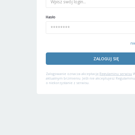
Hasło
ni
ZALOGUJ SIĘ
Zalogowanie oznacza akceptację
Regulaminu serwisu
W
aktualnym brzmieniu. Jeśli nie akceptujesz Regulaminu
o niekorzystanie z serwisu.