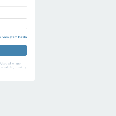
e pamiętam hasła
ykop.pl w jego
 w całości, prosimy