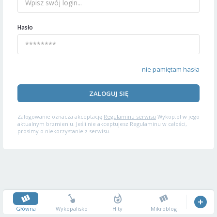
Hasło
nie pamiętam hasła
ZALOGUJ SIĘ
Zalogowanie oznacza akceptację
Regulaminu serwisu
Wykop.pl w jego
aktualnym brzmieniu. Jeśli nie akceptujesz Regulaminu w całości,
prosimy o niekorzystanie z serwisu.
Główna
Wykopalisko
Hity
Mikroblog