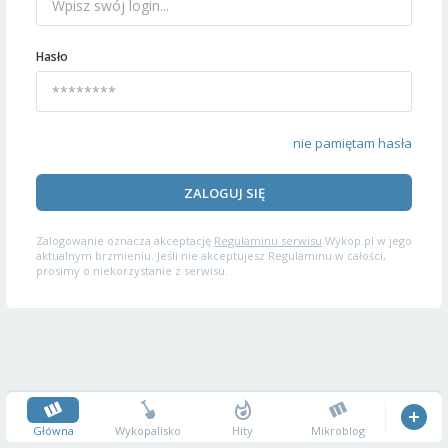
Hasło
nie pamiętam hasła
ZALOGUJ SIĘ
Zalogowanie oznacza akceptację
Regulaminu serwisu
Wykop.pl w jego
aktualnym brzmieniu. Jeśli nie akceptujesz Regulaminu w całości,
prosimy o niekorzystanie z serwisu.
Główna
Wykopalisko
Hity
Mikroblog