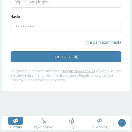
Hasło
nie pamiętam hasła
ZALOGUJ SIĘ
Zalogowanie oznacza akceptację
Regulaminu serwisu
Wykop.pl w jego
aktualnym brzmieniu. Jeśli nie akceptujesz Regulaminu w całości,
prosimy o niekorzystanie z serwisu.
Główna
Wykopalisko
Hity
Mikroblog