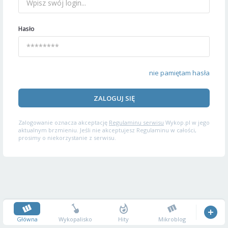
Hasło
nie pamiętam hasła
ZALOGUJ SIĘ
Zalogowanie oznacza akceptację
Regulaminu serwisu
Wykop.pl w jego
aktualnym brzmieniu. Jeśli nie akceptujesz Regulaminu w całości,
prosimy o niekorzystanie z serwisu.
Główna
Wykopalisko
Hity
Mikroblog