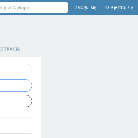
Zaloguj się
Zarejestruj się
ESTRACJA