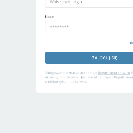
Hasło
ni
ZALOGUJ SIĘ
Zalogowanie oznacza akceptację
Regulaminu serwisu
W
aktualnym brzmieniu. Jeśli nie akceptujesz Regulaminu
o niekorzystanie z serwisu.