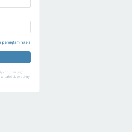
e pamiętam hasła
ykop.pl w jego
 w całości, prosimy