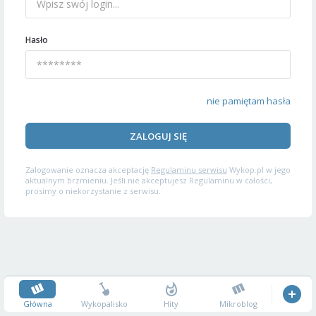
Hasło
nie pamiętam hasła
ZALOGUJ SIĘ
Zalogowanie oznacza akceptację
Regulaminu serwisu
Wykop.pl w jego
aktualnym brzmieniu. Jeśli nie akceptujesz Regulaminu w całości,
prosimy o niekorzystanie z serwisu.
Główna
Wykopalisko
Hity
Mikroblog