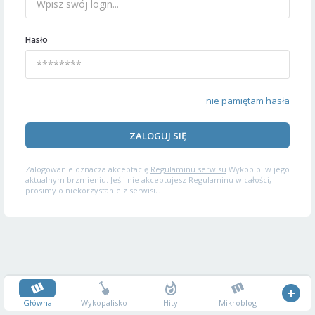
Hasło
nie pamiętam hasła
ZALOGUJ SIĘ
Zalogowanie oznacza akceptację
Regulaminu serwisu
Wykop.pl w jego
aktualnym brzmieniu. Jeśli nie akceptujesz Regulaminu w całości,
prosimy o niekorzystanie z serwisu.
Główna
Wykopalisko
Hity
Mikroblog