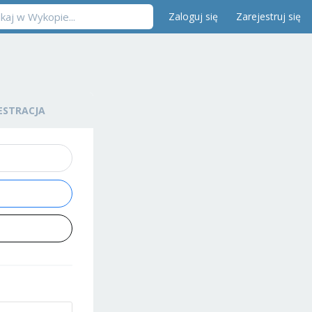
Zaloguj się
Zarejestruj się
ESTRACJA