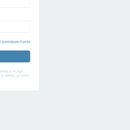
e pamiętam hasła
ykop.pl w jego
 w całości, prosimy