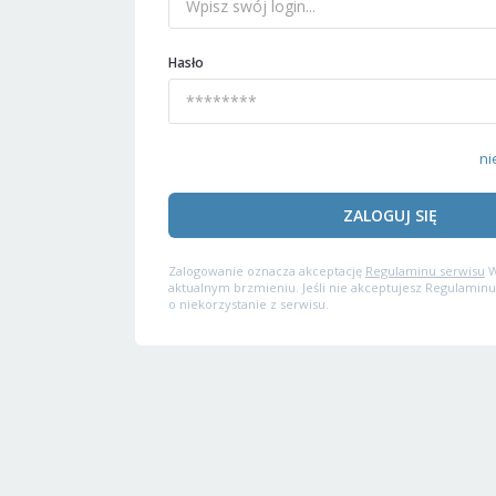
Hasło
ni
ZALOGUJ SIĘ
Zalogowanie oznacza akceptację
Regulaminu serwisu
W
aktualnym brzmieniu. Jeśli nie akceptujesz Regulaminu
o niekorzystanie z serwisu.