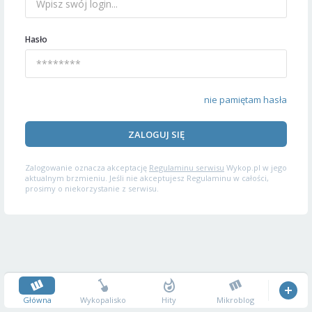
Hasło
nie pamiętam hasła
ZALOGUJ SIĘ
Zalogowanie oznacza akceptację
Regulaminu serwisu
Wykop.pl w jego
aktualnym brzmieniu. Jeśli nie akceptujesz Regulaminu w całości,
prosimy o niekorzystanie z serwisu.
Główna
Wykopalisko
Hity
Mikroblog