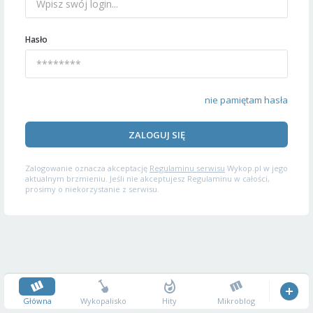
Hasło
nie pamiętam hasła
ZALOGUJ SIĘ
Zalogowanie oznacza akceptację
Regulaminu serwisu
Wykop.pl w jego
aktualnym brzmieniu. Jeśli nie akceptujesz Regulaminu w całości,
prosimy o niekorzystanie z serwisu.
Główna
Wykopalisko
Hity
Mikroblog