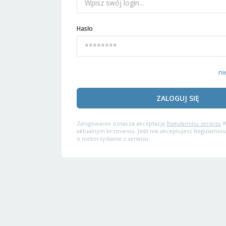
Hasło
ni
ZALOGUJ SIĘ
Zalogowanie oznacza akceptację
Regulaminu serwisu
W
aktualnym brzmieniu. Jeśli nie akceptujesz Regulaminu
o niekorzystanie z serwisu.