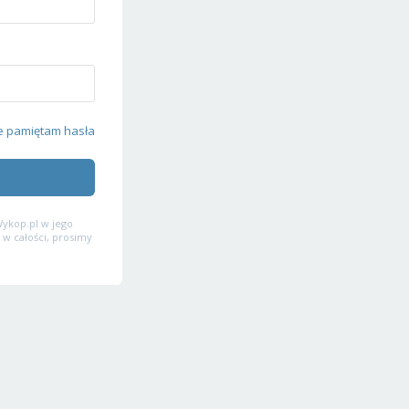
e pamiętam hasła
ykop.pl w jego
 w całości, prosimy