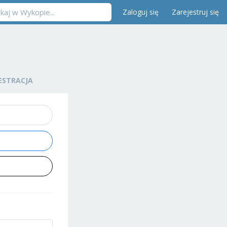
Zaloguj się
Zarejestruj się
ESTRACJA