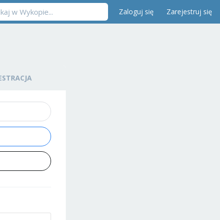
Zaloguj się
Zarejestruj się
ESTRACJA