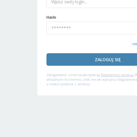
Hasło
ni
ZALOGUJ SIĘ
Zalogowanie oznacza akceptację
Regulaminu serwisu
W
aktualnym brzmieniu. Jeśli nie akceptujesz Regulaminu
o niekorzystanie z serwisu.