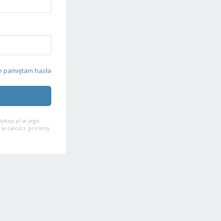
e pamiętam hasła
ykop.pl w jego
 w całości, prosimy