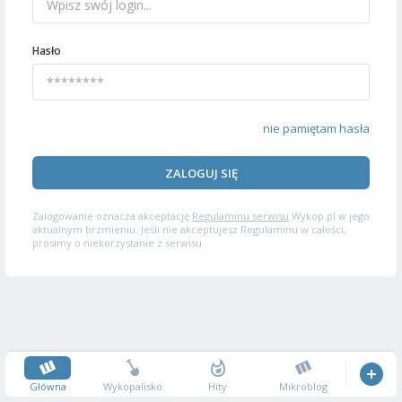
Hasło
nie pamiętam hasła
ZALOGUJ SIĘ
Zalogowanie oznacza akceptację
Regulaminu serwisu
Wykop.pl w jego
aktualnym brzmieniu. Jeśli nie akceptujesz Regulaminu w całości,
prosimy o niekorzystanie z serwisu.
Główna
Wykopalisko
Hity
Mikroblog