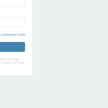
e pamiętam hasła
ykop.pl w jego
 w całości, prosimy