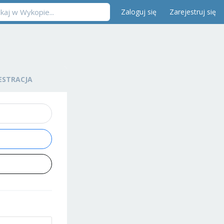
Zaloguj się
Zarejestruj się
ESTRACJA