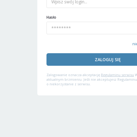
Hasło
ni
ZALOGUJ SIĘ
Zalogowanie oznacza akceptację
Regulaminu serwisu
W
aktualnym brzmieniu. Jeśli nie akceptujesz Regulaminu
o niekorzystanie z serwisu.