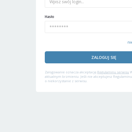
Hasło
ni
ZALOGUJ SIĘ
Zalogowanie oznacza akceptację
Regulaminu serwisu
W
aktualnym brzmieniu. Jeśli nie akceptujesz Regulaminu
o niekorzystanie z serwisu.