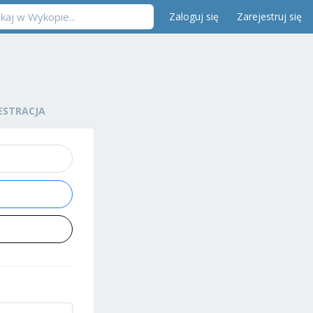
Zaloguj się
Zarejestruj się
ESTRACJA