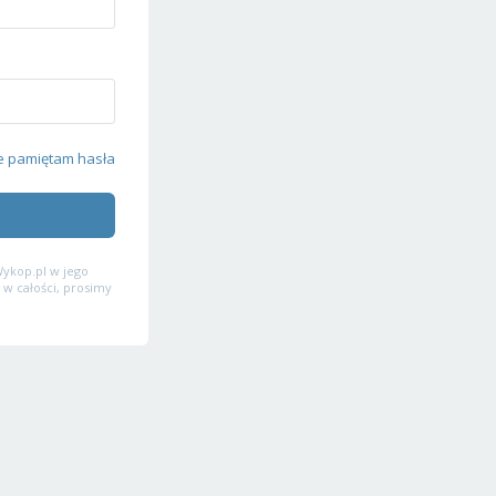
e pamiętam hasła
ykop.pl w jego
 w całości, prosimy