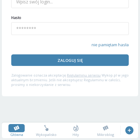
Hasło
nie pamiętam hasła
ZALOGUJ SIĘ
Zalogowanie oznacza akceptację
Regulaminu serwisu
Wykop.pl w jego
aktualnym brzmieniu. Jeśli nie akceptujesz Regulaminu w całości,
prosimy o niekorzystanie z serwisu.
Główna
Wykopalisko
Hity
Mikroblog