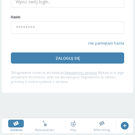
Hasło
nie pamiętam hasła
ZALOGUJ SIĘ
Zalogowanie oznacza akceptację
Regulaminu serwisu
Wykop.pl w jego
aktualnym brzmieniu. Jeśli nie akceptujesz Regulaminu w całości,
prosimy o niekorzystanie z serwisu.
Główna
Wykopalisko
Hity
Mikroblog