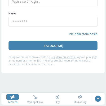
Hasło
nie pamiętam hasła
ZALOGUJ SIĘ
Zalogowanie oznacza akceptację
Regulaminu serwisu
Wykop.pl w jego
aktualnym brzmieniu. Jeśli nie akceptujesz Regulaminu w całości,
prosimy o niekorzystanie z serwisu.
Główna
Wykopalisko
Hity
Mikroblog