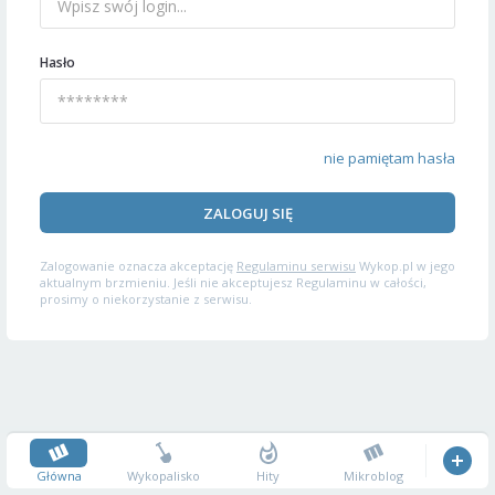
Hasło
nie pamiętam hasła
ZALOGUJ SIĘ
Zalogowanie oznacza akceptację
Regulaminu serwisu
Wykop.pl w jego
aktualnym brzmieniu. Jeśli nie akceptujesz Regulaminu w całości,
prosimy o niekorzystanie z serwisu.
Główna
Wykopalisko
Hity
Mikroblog