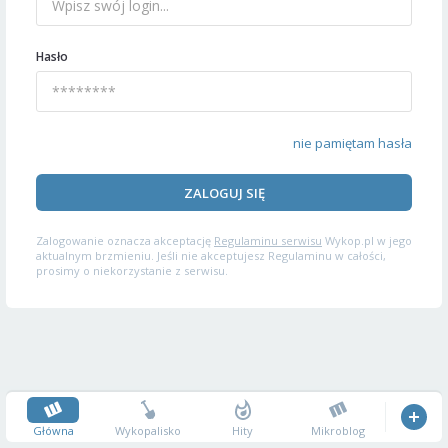
Hasło
nie pamiętam hasła
ZALOGUJ SIĘ
Zalogowanie oznacza akceptację
Regulaminu serwisu
Wykop.pl w jego
aktualnym brzmieniu. Jeśli nie akceptujesz Regulaminu w całości,
prosimy o niekorzystanie z serwisu.
Główna
Wykopalisko
Hity
Mikroblog