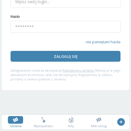
Hasło
nie pamiętam hasła
ZALOGUJ SIĘ
Zalogowanie oznacza akceptację
Regulaminu serwisu
Wykop.pl w jego
aktualnym brzmieniu. Jeśli nie akceptujesz Regulaminu w całości,
prosimy o niekorzystanie z serwisu.
Główna
Wykopalisko
Hity
Mikroblog