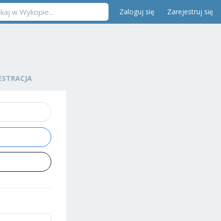
Zaloguj się
Zarejestruj się
ESTRACJA