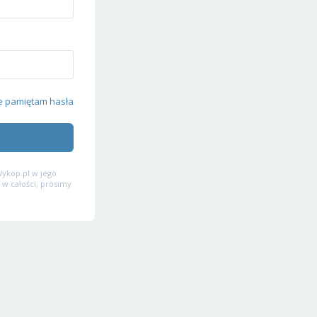
e pamiętam hasła
ykop.pl w jego
 w całości, prosimy