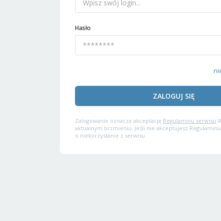
Hasło
ni
ZALOGUJ SIĘ
Zalogowanie oznacza akceptację
Regulaminu serwisu
W
aktualnym brzmieniu. Jeśli nie akceptujesz Regulaminu
o niekorzystanie z serwisu.