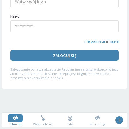
Hasło
nie pamiętam hasła
ZALOGUJ SIĘ
Zalogowanie oznacza akceptację
Regulaminu serwisu
Wykop.pl w jego
aktualnym brzmieniu. Jeśli nie akceptujesz Regulaminu w całości,
prosimy o niekorzystanie z serwisu.
Główna
Wykopalisko
Hity
Mikroblog