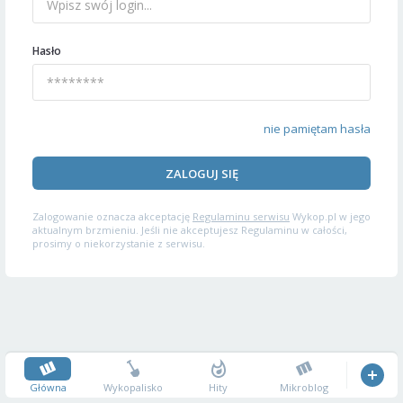
Hasło
nie pamiętam hasła
ZALOGUJ SIĘ
Zalogowanie oznacza akceptację
Regulaminu serwisu
Wykop.pl w jego
aktualnym brzmieniu. Jeśli nie akceptujesz Regulaminu w całości,
prosimy o niekorzystanie z serwisu.
Główna
Wykopalisko
Hity
Mikroblog