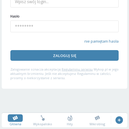
Hasło
nie pamiętam hasła
ZALOGUJ SIĘ
Zalogowanie oznacza akceptację
Regulaminu serwisu
Wykop.pl w jego
aktualnym brzmieniu. Jeśli nie akceptujesz Regulaminu w całości,
prosimy o niekorzystanie z serwisu.
Główna
Wykopalisko
Hity
Mikroblog