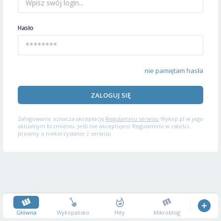
Hasło
nie pamiętam hasła
ZALOGUJ SIĘ
Zalogowanie oznacza akceptację
Regulaminu serwisu
Wykop.pl w jego
aktualnym brzmieniu. Jeśli nie akceptujesz Regulaminu w całości,
prosimy o niekorzystanie z serwisu.
Główna
Wykopalisko
Hity
Mikroblog