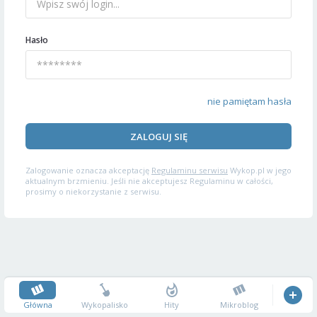
Hasło
nie pamiętam hasła
ZALOGUJ SIĘ
Zalogowanie oznacza akceptację
Regulaminu serwisu
Wykop.pl w jego
aktualnym brzmieniu. Jeśli nie akceptujesz Regulaminu w całości,
prosimy o niekorzystanie z serwisu.
Główna
Wykopalisko
Hity
Mikroblog