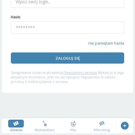
Hasło
nie pamiętam hasła
ZALOGUJ SIĘ
Zalogowanie oznacza akceptację
Regulaminu serwisu
Wykop.pl w jego
aktualnym brzmieniu. Jeśli nie akceptujesz Regulaminu w całości,
prosimy o niekorzystanie z serwisu.
Główna
Wykopalisko
Hity
Mikroblog