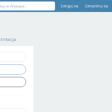
Zaloguj się
Zarejestruj się
ESTRACJA